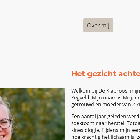
me
Voor wie
Informatie
Over mij
Contact
Het gezicht acht
Welkom bij De Klaproos, mijn 
Zegveld. Mijn naam is Mirjam 
getrouwd en moeder van 2 k
Een aantal jaar geleden werd ik
zoektocht naar herstel. Totd
kinesiologie. Tijdens mijn ee
hoe krachtig het lichaam is: