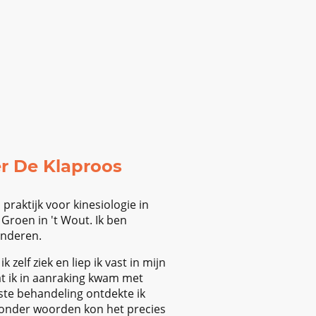
De overgang
Blogs
er De Klaproos
praktijk voor kinesiologie in
Groen in 't Wout. Ik ben
inderen.
 zelf ziek en liep ik vast in mijn
at ik in aanraking kwam met
rste behandeling ontdekte ik
 zonder woorden kon het precies