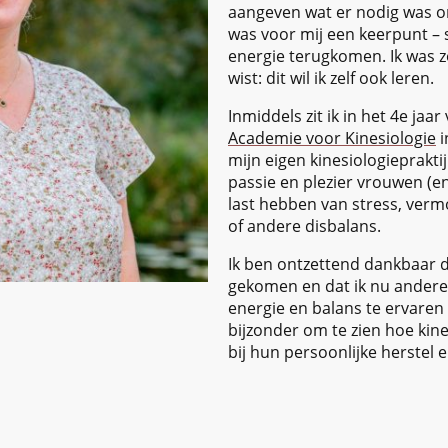
aangeven wat er nodig was o
was voor mij een keerpunt – s
energie terugkomen. Ik was zo
wist: dit wil ik zelf ook leren.
Inmiddels zit ik in het 4e ja
Academie voor Kinesiologie
i
mijn eigen kinesiologieprakti
passie en plezier vrouwen (
last hebben van stress, vermo
of andere disbalans.
Ik ben ontzettend dankbaar da
gekomen en dat ik nu andere
energie en balans te ervaren i
bijzonder om te zien hoe ki
bij hun persoonlijke herstel e